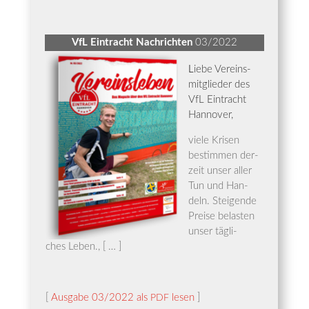
VfL Ein­tracht Nach­rich­ten
03/2022
L
iebe Ver­eins­
mit­glie­der des
VfL Ein­tracht
Hannover,
vie­le Kri­sen
bestim­men der­
zeit unser aller
Tun und Han­
deln. Stei­gen­de
Prei­se belas­ten
unser täg­li­
ches Leben., [ … ]
[
Aus­ga­be 03/2022 als
lesen
]
PDF