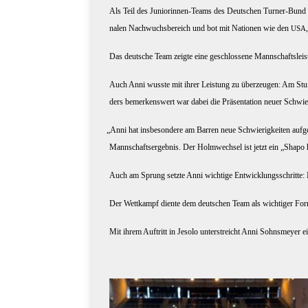
Als Teil des Junio­rin­nen-Teams des Deut­schen Tur­ner-Bund gin
na­len Nach­wuchs­be­reich und bot mit Natio­nen wie den
USA
Das deut­sche Team zeig­te eine geschlos­se­ne Mann­schafts­leis
Auch Anni wuss­te mit ihrer Leis­tung zu über­zeu­gen: Am Stu­fen­b
ders bemer­kens­wert war dabei die Prä­sen­ta­ti­on neu­er Schwie­
„
Anni hat ins­be­son­de­re am Bar­ren neue Schwie­rig­kei­ten auf­g
Mann­schafts­er­geb­nis. Der Holm­wech­sel ist jetzt ein „Shapo h
Auch am Sprung setz­te Anni wich­ti­ge Ent­wick­lungs­schrit­te: M
Der Wett­kampf dien­te dem deut­schen Team als wich­ti­ger Form­
Mit ihrem Auf­tritt in Jeso­lo unter­streicht Anni Sohns­mey­er 