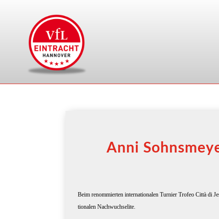
Anni Sohnsmeyer
Beim renom­mier­ten inter­na­tio­na­len Tur­nier Tro­feo Cit­tà di 
tio­na­len Nachwuchselite.