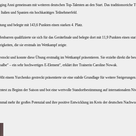
g Anni gemein­sam mit wei­te­ren deut­schen Top-Talen­ten an den Start. Das tra­di­ti­ons­rei­che Tur
, Ita­li­en und Spa­ni­en ein hoch­ka­rä­ti­ges Teilnehmerfeld.
­tung und beleg­te mit 143,6 Punk­ten einen star­ken 4. Platz.
ar­ren qua­li­fi­zier­te sie sich für das Gerä­te­fi­na­le und beleg­te dort mit 11,9 Punk­ten einen star
rig­kei­ten, die sie erst­mals im Wett­kampf zeigte.
e­stockt und konn­te die­se Übung erst­ma­lig im Wett­kampf prä­sen­tie­ren. Sie erziel­te direkt die be
al­be“ – ein sehr hoch­wer­ti­ges E‑Element“, erklärt ihre Trai­ne­rin Caro­li­ne Nowak.
it einem Yur­chen­ko gestreckt prä­sen­tier­te sie eine sta­bi­le Grund­la­ge für wei­te­re Steigerungen
test zu Beginn der Sai­son und bot eine wert­vol­le Stand­ort­be­stim­mung auf inter­na­tio­na­lem Ni
ein­mal mehr ihr gro­ßes Poten­zi­al und ihre posi­ti­ve Ent­wick­lung im Kreis der deut­schen Nachw