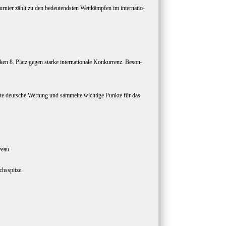
­nier zählt zu den bedeu­tends­ten Wett­kämp­fen im inter­na­tio­
­ken 8. Platz gegen star­ke inter­na­tio­na­le Kon­kur­renz. Beson­
s­te deut­sche Wer­tung und sam­mel­te wich­ti­ge Punk­te für das
.
veau.
uchsspitze.