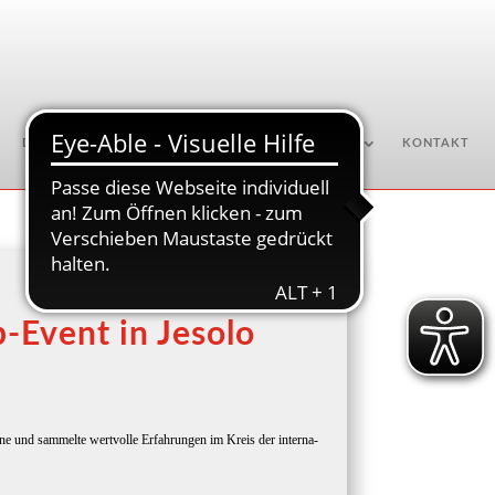
DOWNLOADS
ENGAGEMENT
AKTUELLES
KONTAKT
-Event in Jesolo
h­ne und sam­mel­te wert­vol­le Erfah­run­gen im Kreis der inter­na­