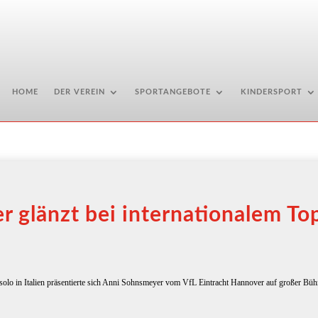
HOME
DER VEREIN
SPORTANGEBOTE
KINDERSPORT
 glänzt bei internationalem Top
Jeso­lo in Ita­li­en prä­sen­tier­te sich Anni Sohns­mey­er vom VfL Ein­tracht Han­no­ver auf gro­ßer Bü