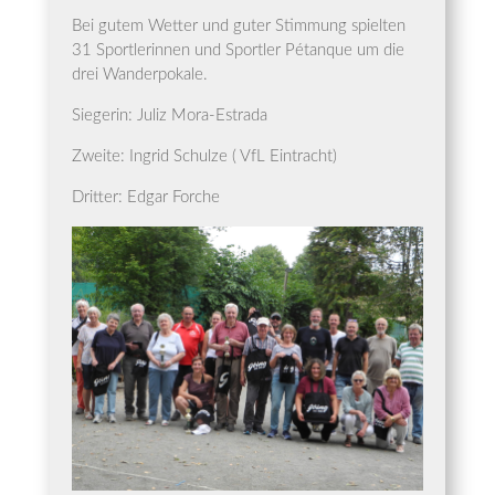
Bei gutem Wet­ter und guter Stim­mung spiel­ten
31 Sport­le­rin­nen und Sport­ler Pétan­que um die
drei Wanderpokale.
Sie­ge­rin: Juliz Mora-Estrada
Zwei­te: Ingrid Schul­ze ( VfL Eintracht)
Drit­ter: Edgar Forche