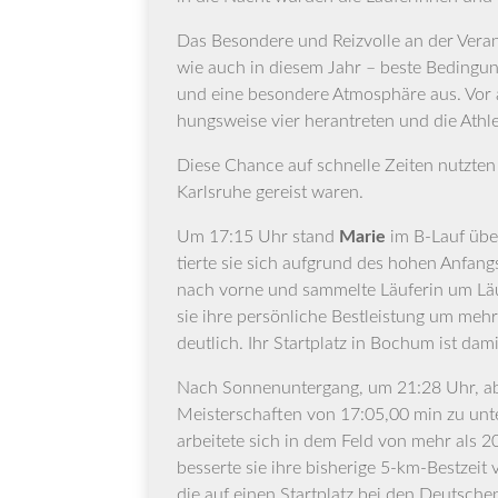
Das Beson­de­re und Reiz­vol­le an der Ver­a
wie auch in die­sem Jahr – bes­te Bedin­gun­g
und eine beson­de­re Atmo­sphä­re aus. Vor
hungs­wei­se vier her­an­tre­ten und die Ath­
Die­se Chan­ce auf schnel­le Zei­ten nutz­te
Karls­ru­he gereist waren.
Um 17:15 Uhr stand
Marie
im B‑Lauf über 
tier­te sie sich auf­grund des hohen Anfangs­
nach vor­ne und sam­mel­te Läu­fe­rin um Läu­
sie ihre per­sön­li­che Best­leis­tung um me
deut­lich. Ihr Start­platz in Bochum ist dam
Nach Son­nen­un­ter­gang, um 21:28 Uhr, ab
Meis­ter­schaf­ten von 17:05,00 min zu unt
arbei­te­te sich in dem Feld von mehr als 20
bes­ser­te sie ihre bis­he­ri­ge 5‑km-Best­
die auf einen Start­platz bei den Deut­schen 