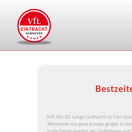
Bestzeit
M.P.
Die 10. Lan­ge Lauf­nacht im Carl-Kauf­m
Teil­neh­mer aus ganz Euro­pa gin­gen in ü
in die Nacht wur­den die Läu­fe­rin­nen und