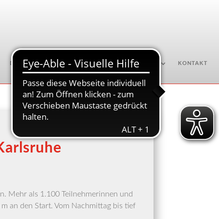
DOWNLOADS
ENGAGEMENT
AKTUELLES
KONTAKT
Karlsruhe
in. Mehr als 1.100 Teil­neh­me­rin­nen und
m an den Start. Vom Nach­mit­tag bis tief