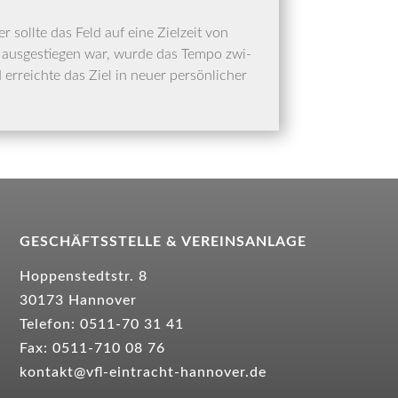
r soll­te das Feld auf eine Ziel­zeit von
us­ge­stie­gen war, wur­de das Tem­po zwi­
erreich­te das Ziel in neu­er per­sön­li­cher
GESCHÄFTSSTELLE &
VEREINSANLAGE
Hoppenstedtstr. 8
30173 Hannover
Telefon: 0511-70 31 41
Fax: 0511-710 08 76
kontakt@vfl-eintracht-hannover.de