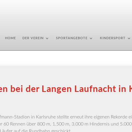
HOME
DER VEREIN
SPORTANGEBOTE
KINDERSPORT
en bei der Langen Laufnacht in 
ann-Sta­di­on in Karls­ru­he stell­te erneut ihre eige­nen Rekor­de e
ber 60 Ren­nen über 800 m, 1.500 m, 3.000 m Hin­der­nis und 5.000 
 Läu­fer auf die Rund­bahn geschickt.