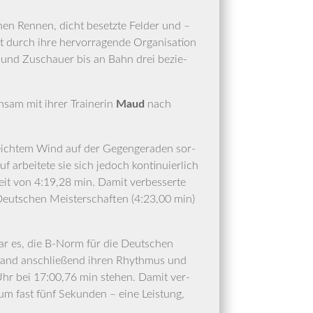
­nen Ren­nen, dicht besetz­te Fel­der und –
urch ihre her­vor­ra­gen­de Orga­ni­sa­ti­on
n und Zuschau­er bis an Bahn drei bezie­
n­sam mit ihrer Trai­ne­rin
Maud
nach
eich­tem Wind auf der Gegen­ge­ra­den sor­
rbei­te­te sie sich jedoch kon­ti­nu­ier­lich
zeit von 4:19,28 min. Damit ver­bes­ser­te
 Deut­schen Meis­ter­schaf­ten (4:23,00 min)
ar es, die B‑Norm für die Deut­schen
, fand anschlie­ßend ihren Rhyth­mus und
ie Uhr bei 17:00,76 min ste­hen. Damit ver­
 um fast fünf Sekun­den – eine Leis­tung,