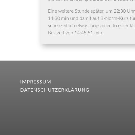
Eine wei­te­re Stun­de spä­ter, um 22:30 U
14:30 min und damit auf B‑Norm-Kurs für di
schen­zeit­lich etwas lang­sa­mer. In einer kl
Best­zeit von 14:45,51 min.
IMPRESSUM
DATENSCHUTZERKLÄRUNG