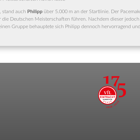
hr, stand auch
Phil­ipp
über 5.000 m an der Start­li­nie. Der Pace­ma­ke
e Deut­schen Meis­ter­schaf­ten füh­ren. Nach­dem die­ser jedoch a
ei­nen Grup­pe behaup­te­te sich Phil­ipp den­noch her­vor­ra­gend und 