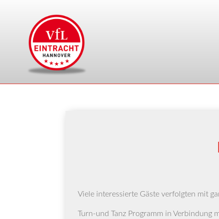
Vie­le inter­es­sier­te Gäs­te ver­folg­ten m
Turn-und Tanz Pro­gramm in Ver­bin­dung m