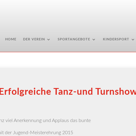
HOME
DER VEREIN
SPORTANGEBOTE
KINDERSPORT
Erfolgreiche Tanz-und Turnsho
it ganz viel Aner­ken­nung und Applaus das bunte
it der Jugend-Meis­ter­eh­rung 2015