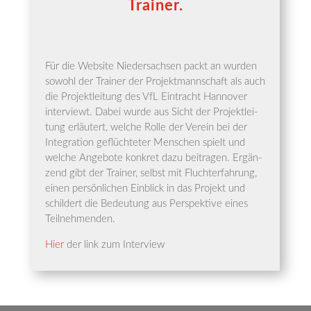
Trainer.
Für die Web­site Nie­der­sach­sen packt an wur­den
sowohl der Trai­ner der Pro­jekt­mann­schaft als auch
die Pro­jekt­lei­tung des VfL Ein­tracht Han­no­ver
inter­viewt. Dabei wur­de aus Sicht der Pro­jekt­lei­
tung erläu­tert, wel­che Rol­le der Ver­ein bei der
Inte­gra­ti­on geflüch­te­ter Men­schen spielt und
wel­che Ange­bo­te kon­kret dazu bei­tra­gen. Ergän­
zend gibt der Trai­ner, selbst mit Flucht­er­fah­rung,
einen per­sön­li­chen Ein­blick in das Pro­jekt und
schil­dert die Bedeu­tung aus Per­spek­ti­ve eines
Teilnehmenden.
Hier
der link zum Interview