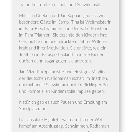
‑sicher­heit und zum Lauf- und Schwimmstil.
Mit Tina Deeken und Jan Rapha­el gab es zwei
beson­de­re Gäs­te im Camp. Tina ist Welt­meis­te­rin
im Para-Eis­schwim­men und Deut­sche Meis­te­rin
im Para-Tri­ath­lon. Sie erzähl­te den Kin­dern ihre
Geschich­te und beein­druck­te mit ihrer Wil­lens­
kraft und ihrer Moti­va­ti­on. Sie erklär­te, wie ein
Tri­ath­lon im Parasport abläuft, und alle Kin­der
durf­ten dann sogar gegen sie antreten.
Jan, Vize-Euro­pa­meis­ter und eins­ti­ges Mit­glied
der deut­schen Natio­nal­mann­schaft im Tri­ath­lon,
über­nahm die Schwimm­ein­heit im Rick­lin­ger Bad
und konn­te allen Kin­dern tol­le Impul­se geben.
Natür­lich gab es auch Pau­sen und Erho­lung am
Sportplatzrand.
Das abso­lu­te High­light war natür­lich der Wett­
kampf am Abschluss­tag. Schwim­men, Rad­fah­ren