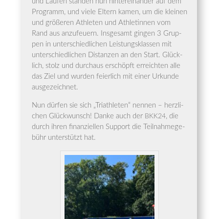
und Lau­fen stan­den nun hin­ter­ein­an­der auf dem
Pro­gramm, und vie­le Eltern kamen, um die klei­nen
und grö­ße­ren Ath­le­ten und Ath­le­tin­nen vom
Rand aus anzu­feu­ern. Ins­ge­samt gin­gen 3 Grup­
pen in unter­schied­li­chen Leis­tungs­klas­sen mit
unter­schied­li­chen Distan­zen an den Start. Glück­
lich, stolz und durch­aus erschöpft erreich­ten alle
das Ziel und wur­den fei­er­lich mit einer Urkun­de
ausgezeichnet.
Nun dür­fen sie sich „Tri­ath­le­ten“ nen­nen – herz­li­
chen Glück­wunsch! Dan­ke auch der
, die
BKK24
durch ihren finan­zi­el­len Sup­port die Teil­nah­me­ge­
bühr unter­stützt hat.