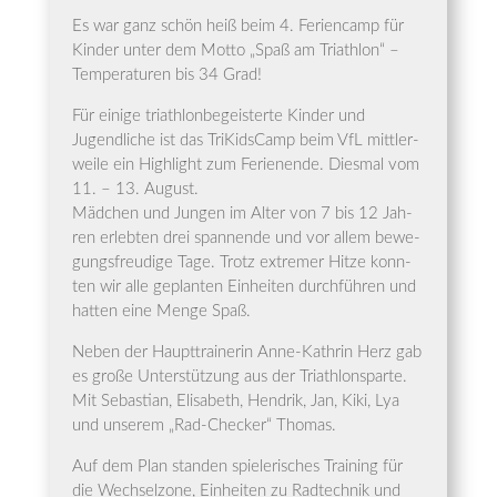
Es war ganz schön heiß beim 4. Feri­en­camp für
Kin­der unter dem Mot­to „Spaß am Tri­ath­lon“ –
Tem­pe­ra­tu­ren bis 34 Grad!
Für eini­ge tri­ath­lon­be­geis­ter­te Kin­der und
Jugend­li­che ist das Tri­KidsCamp beim VfL mitt­ler­
wei­le ein High­light zum Feri­en­en­de. Dies­mal vom
11. – 13. August.
Mäd­chen und Jun­gen im Alter von 7 bis 12 Jah­
ren erleb­ten drei span­nen­de und vor allem bewe­
gungs­freu­di­ge Tage. Trotz extre­mer Hit­ze konn­
ten wir alle geplan­ten Ein­hei­ten durch­füh­ren und
hat­ten eine Men­ge Spaß.
Neben der Haupt­trai­ne­rin Anne-Kath­rin Herz gab
es gro­ße Unter­stüt­zung aus der Tri­ath­lonspar­te.
Mit Sebas­ti­an, Eli­sa­beth, Hen­drik, Jan, Kiki, Lya
und unse­rem „Rad-Che­cker“ Thomas.
Auf dem Plan stan­den spie­le­ri­sches Trai­ning für
die Wech­sel­zo­ne, Ein­hei­ten zu Rad­tech­nik und