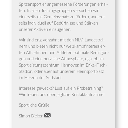
Spit­zen­sport­ler ange­mes­se­ne För­de­run­gen erhal­
ten. In allen Trai­nings­grup­pen ver­su­chen wir
einer­seits die Gemein­schaft zu för­dern, ande­rer­
seits indi­vi­du­ell auf Bedürf­nis­se und Stär­ken
unse­rer Akti­ven einzugehen.
Wir sind eng ver­zahnt mit den NLV-Lan­des­trai­
nern und bie­ten nicht nur wett­kamp­fin­ter­es­sier­
ten Ath­le­tin­nen und Ath­le­ten opti­ma­le Bedin­gun­
gen und eine herz­li­che Atmo­sphä­re, egal ob im
Sport­leis­tungs­zen­trum Han­no­ver, im Eri­ka-Fisch-
Sta­di­on, oder aber auf unse­rem Heim­sport­platz
im Her­zen der Südstadt.
Inter­es­se geweckt? Lust auf ein Pro­be­trai­ning?
Wir freu­en uns über jeg­li­che Kontaktaufnahme!
Sport­li­che Grüße
Simon Bie­ker