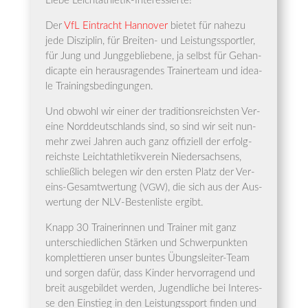
Lie­be Leichtathletik-Interessierte!
Der
VfL Ein­tracht Han­no­ver
bie­tet für nahe­zu
jede Dis­zi­plin, für Brei­ten- und Leis­tungs­sport­ler,
für Jung und Jung­ge­blie­be­ne, ja selbst für Ge­han­
di­capte ein her­aus­ra­gen­des Trai­ner­team und idea­
le Trainingsbedingungen.
Und obwohl wir einer der tra­di­ti­ons­reichs­ten Ver­
ei­ne Nord­deutsch­lands sind, so sind wir seit nun­
mehr zwei Jah­ren auch ganz offi­zi­ell der erfolg­
reichs­te Leicht­ath­le­tik­ver­ein Nie­der­sach­sens,
schließ­lich bele­gen wir den ers­ten Platz der Ver­
eins-Gesamt­wer­tung (
), die sich aus der Aus­
VGW
wer­tung der NLV-Bes­ten­lis­te ergibt.
Knapp 30 Trai­ne­rin­nen und Trai­ner mit ganz
unter­schied­li­chen Stär­ken und Schwer­punk­ten
kom­plet­tie­ren unser bun­tes Übungs­lei­ter-Team
und sor­gen dafür, dass Kin­der her­vor­ra­gend und
breit aus­ge­bil­det wer­den, Jugend­li­che bei Inter­es­
se den Ein­stieg in den Leis­tungs­sport fin­den und