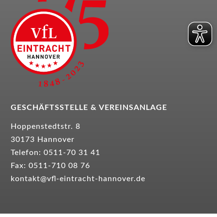
Unse­re Ansprech­part­ner
NDM
NDM
NDM
GESCHÄFTSSTELLE &
VEREINSANLAGE
Hoppenstedtstr. 8
NDM
30173 Hannover
Telefon: 0511-70 31 41
NDM
Fax: 0511-710 08 76
kontakt@vfl-eintracht-hannover.de
NDM
NDM