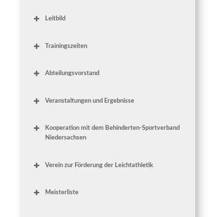
Leit­bild
Mach mit — Jeder ist herz­lich willkommen!
Trai­nings­zei­ten
Abteilungsvor­stand
Abtei­lungs­lei­ter
Ver­an­stal­tun­gen und Ergebnisse
Ter­mi­ne für das Jahr 2023
Stell­ver­tre­ten­de Abteilungsleiterin
Koope­ra­ti­on mit dem Behin­der­ten-Sport­ver­band
Niedersachsen
Leicht­ath­le­tik für Inter­es­sier­te mit
Behinderung
Ver­ein zur För­de­rung der Leichtathletik
Abtei­lungs­vor­stand
För­der­ver­ein des VfL Ein­tracht Han­
no­ver
Meis­ter­lis­te
“Part­
Meis­ter­schaf­ten 2021
ner­ver­ein