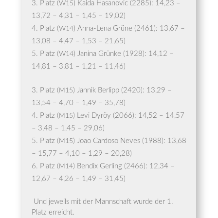
Platz (
) Kai­da Has­a­no­vic (2285): 14,23 –
W15
13,72 – 4,31 – 1,45 – 19,02)
Platz (
) Anna-Lena Grü­ne (2461): 13,67 –
W14
13,08 – 4,47 – 1,53 – 21,65)
Platz (
) Jani­na Grün­ke (1928): 14,12 –
W14
14,81 – 3,81 – 1,21 – 11,46)
Platz (
) Jan­nik Ber­lipp (2420): 13,29 –
M15
13,54 – 4,70 – 1,49 – 35,78)
Platz (
) Levi Dyröy (2066): 14,52 – 14,57
M15
– 3,48 – 1,45 – 29,06)
Platz (
) Joao Car­do­so Neves (1988): 13,68
M15
– 15,77 – 4,10 – 1,29 – 20,28)
Platz (
) Ben­dix Ger­ling (2466): 12,34 –
M14
12,67 – 4,26 – 1,49 – 31,45)
Und jeweils mit der Mann­schaft wur­de der 1.
Platz erreicht.