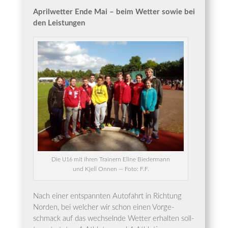
April­wet­ter Ende Mai – beim Wet­ter sowie bei
den Leistungen
Die
mit ihren Trai­nern Eli­ne Bie­der­mann
U16
und Kjell Onnen — Foto: F.F.
Nach einer ent­spann­ten Auto­fahrt in Rich­tung
Nor­den, bei wel­cher wir schon einen Vor­ge­
schmack auf das wech­seln­de Wet­ter erhal­ten soll­