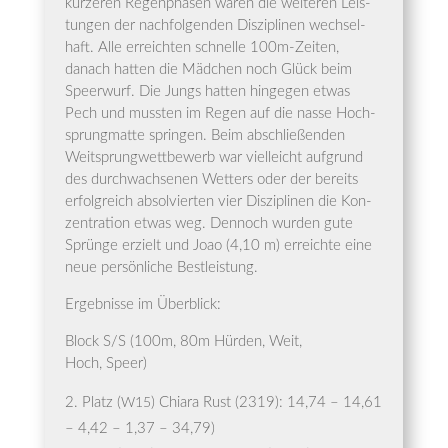
kür­ze­ren Regen­pha­sen waren die wei­te­ren Leis­
tun­gen der nach­fol­gen­den Dis­zi­pli­nen wech­sel­
haft. Alle erreich­ten schnel­le 100m-Zei­ten,
danach hat­ten die Mäd­chen noch Glück beim
Speer­wurf. Die Jungs hat­ten hin­ge­gen etwas
Pech und muss­ten im Regen auf die nas­se Hoch­
sprung­mat­te sprin­gen. Beim abschlie­ßen­den
Weit­sprung­wett­be­werb war viel­leicht auf­grund
des durch­wach­se­nen Wet­ters oder der bereits
erfolg­reich absol­vier­ten vier Dis­zi­pli­nen die Kon­
zen­tra­ti­on etwas weg. Den­noch wur­den gute
Sprün­ge erzielt und Joao (4,10 m) erreich­te eine
neue per­sön­li­che Bestleistung.
Ergeb­nis­se im Überblick:
Block S/S (100m, 80m Hür­den, Weit,
Hoch, Speer)
Platz (
) Chia­ra Rust (2319): 14,74 – 14,61
W15
– 4,42 – 1,37 – 34,79)