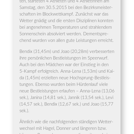
ten, star­te­ten 4 Ath­le­ten und 4 Ath­le­tin­nen am
Sams­tag, den 30.5.2015 bei den Bezirks­meis­ter­
schaf­ten im Block­wett­kampf. Zunächst war das
Wet­ter gnä­dig und die ers­ten Dis­zi­pli­nen konn­ten
bei ange­neh­men Tem­pe­ra­tu­ren und strah­len­dem
Son­nen­schein absol­viert wer­den. Dem­entspre­
chend wur­den von allen gute Leis­tun­gen erreicht.
Ben­dix (31,45m) und Joao (20,28m) ver­bes­ser­ten
ihre per­sön­li­chen Best­leis­tun­gen im Speer­wurf.
Auch bei den Mäd­chen war der Ein­stieg in den
5‑Kampf erfolg­reich. Anna-Lena (1,53m) und Kai­
da (1,45m) erziel­ten neue Hoch­sprung-Best­leis­
tun­gen. Eben­so wur­den beim Hür­den­lauf vie­le
neue Best­leis­tun­gen erlau­fen – Anna-Lena (13,06
sek.), Jani­na (14,81 sek.), Jan­nik (13,54 sek.), Levi
(14,57 sek.), Ben­dix (12,67 sek.) und Joao (15,77
sek.).
Ähn­lich wie die nach­fol­gen­den stän­di­gen Wet­ter­
wech­sel mit Hagel, Don­ner und län­ge­ren bzw.