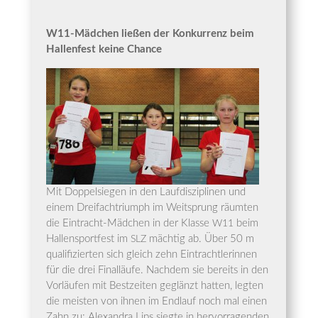
W11-Mäd­chen lie­ßen der Kon­kur­renz beim
Hal­len­fest kei­ne Chance
Mit Dop­pel­sie­gen in den Lauf­dis­zi­pli­nen und
einem Drei­fach­tri­umph im Weit­sprung räum­ten
die Ein­tracht-Mäd­chen in der Klas­se
beim
W11
Hal­len­sport­fest im
mäch­tig ab. Über 50 m
SLZ
qua­li­fi­zier­ten sich gleich zehn Ein­tracht­le­rin­nen
für die drei Final­läu­fe. Nach­dem sie bereits in den
Vor­läu­fen mit Best­zei­ten geglänzt hat­ten, leg­ten
die meis­ten von ihnen im End­lauf noch mal einen
Zahn zu: Alex­an­dra Lips sieg­te in her­vor­ra­gen­den