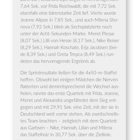
7,64 Sek. vor Fri­da Reich­waldt, die mit 7,72 Sek.
eben­falls eine bären­star­ke Zeit lief. Vier­te wur­de
Jean­ne Ali­poe in 7,85 Sek., und auch Mile­na Sho­
no­va (7,92 Sek.) blieb als Sechs­plat­zier­te noch
unter der Acht-Sekun­den-Mar­ke. Meret Ples­se
(8,07 Sek.) Lil­li von Hes­se (8,17 Sek.), Nike Rei­ser
(8,29 Sek.), Han­nah Koscha­te, Erja Jacob­sen (bei­
de 8,39 Sek.) und Gre­ta Trep­ca (8,49 Sek.) run­
de­ten das her­vor­ra­gen­de Ergeb­nis ab.
Die Sprint­re­sul­ta­te lie­ßen für die 4x50-m-Staf­fel
hof­fen. Obwohl bei eini­gen Mäd­chen die Ner­ven
flat­ter­ten und dem­entspre­chend die Wech­sel aus­
fie­len, rann­te das ers­te Quar­tett mit Fri­da, Jean­ne,
Meret und Alex­an­dra unge­fähr­det dem Sieg ent­
ge­gen und mit 29,91 Sek. eine Zeit, mit der sie in
Deutsch­land weit vor­ne ste­hen. Als zweit­schnells­
tes Team brach­ten – zeit­gleich mit dem Quar­tett
aus Garb­sen – Nike, Han­nah, Lili­an und Mile­na
das Staf­fel­holz in 30,77 Sek. über die Ziellinie.