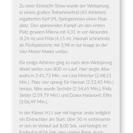
Zu einer Ein­tracht-Show wur­de der Weit­sprung.
In einem gro­ßen Teil­neh­mer­feld (43 Ath­le­ten)
ergat­ter­ten fünf VfL-Sprin­ge­rin­nen einen Final­
platz. Den span­nen­den Kampf um den ers­ten
Platz gewann Mile­na mit 4,31 m vor Alex­an­dra
(4,24 m) und Fri­da (4,15 m). Han­nah schramm­te
als Fünft­plat­zier­te mit 3,98 m nur knapp an der
Vier-Meter-Mar­ke vorbei.
Für eini­ge Ath­le­ten ging es nach dem Weit­sprung
direkt wei­ter zum 800-m-Lauf. Hier sieg­te Alex­
an­dra in 2:41,73 Min. vor Lina Mel­cher (2:48,21
Min.). Platz vier sprang für Han­nah (2:52,43 Min.)
her­aus, Nike wur­de Sechs­te (2:54,65 Min.), Fri­da
Sieb­te (2:59,79 Min.) und Dza­na Has­a­no­vic Elf­te
(3:06,49 Min.).
In der Klas­se
war mit Ing­mar Jes­ke ledig­lich
M11
ein Ein­tracht­ler am Start: über 50 m ver­bes­ser­te
er sich im Vor­lauf auf 8,00 Sek. und beleg­te im
End­lauf in 8,06 Sek. den vier­ten Rang. Auch