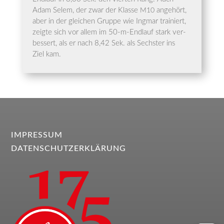
Adam Selem, der zwar der Klas­se
ange­hört,
M10
aber in der glei­chen Grup­pe wie Ing­mar trai­niert,
zeig­te sich vor allem im 50-m-End­lauf stark ver­
bes­sert, als er nach 8,42 Sek. als Sechs­ter ins
Ziel kam.
IMPRESSUM
DATENSCHUTZERKLÄRUNG