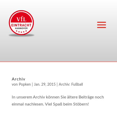
Archiv
von
Popken
|
Jan. 29, 2015
|
Archiv: Fußball
In unse­rem Archiv kön­nen Sie älte­re Bei­trä­ge noch
ein­mal nachlesen. Viel Spaß beim Stöbern!