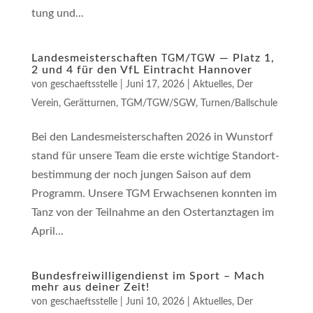
tung und...
Landesmeisterschaften
/
— Platz 1,
TGM
TGW
2 und 4 für den VfL Eintracht Hannover
von
geschaeftsstelle
|
Juni 17, 2026
|
Aktuelles
,
Der
Verein
,
Gerätturnen
,
TGM/TGW/SGW
,
Turnen/Ballschule
Bei den Lan­des­meis­ter­schaf­ten 2026 in Wunstorf
stand für unse­re Team die ers­te wich­ti­ge Stand­ort­
be­stim­mung der noch jun­gen Sai­son auf dem
Programm. Unse­re TGM Erwach­se­nen konn­ten im
Tanz von der Teil­nah­me an den Oster­tanz­ta­gen im
April...
Bundesfreiwilligendienst im Sport – Mach
mehr aus deiner Zeit!
von
geschaeftsstelle
|
Juni 10, 2026
|
Aktuelles
,
Der