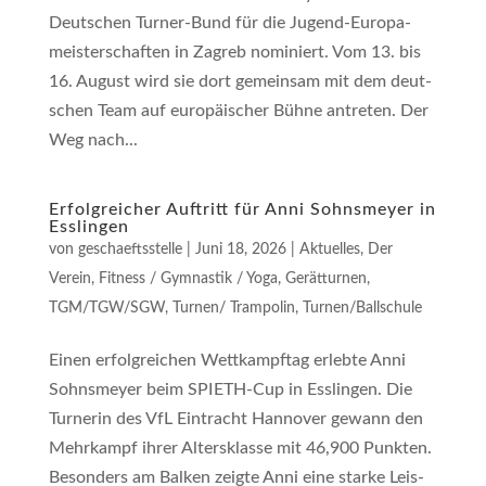
Deut­schen Tur­ner-Bund für die Jugend-Euro­pa­
meis­ter­schaf­ten in Zagreb nomi­niert. Vom 13. bis
16. August wird sie dort gemein­sam mit dem deut­
schen Team auf euro­päi­scher Büh­ne antreten. Der
Weg nach...
Erfolgreicher Auftritt für Anni Sohnsmeyer in
Esslingen
von
geschaeftsstelle
|
Juni 18, 2026
|
Aktuelles
,
Der
Verein
,
Fitness / Gymnastik / Yoga
,
Gerätturnen
,
TGM/TGW/SGW
,
Turnen/ Trampolin
,
Turnen/Ballschule
Einen erfolg­rei­chen Wett­kampf­tag erleb­te Anni
Sohns­mey­er beim SPIETH-Cup in Ess­lin­gen. Die
Tur­ne­rin des VfL Ein­tracht Han­no­ver gewann den
Mehr­kampf ihrer Alters­klas­se mit 46,900 Punkten.
Beson­ders am Bal­ken zeig­te Anni eine star­ke Leis­