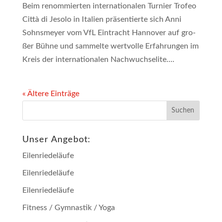
Beim renom­mier­ten inter­na­tio­na­len Tur­nier Tro­feo
Cit­tà di Jeso­lo in Ita­li­en prä­sen­tier­te sich Anni
Sohns­mey­er vom VfL Ein­tracht Han­no­ver auf gro­
ßer Büh­ne und sam­mel­te wert­vol­le Erfah­run­gen im
Kreis der inter­na­tio­na­len Nachwuchselite....
« Ältere Einträge
Unser Angebot:
Eilenriedeläufe
Eilenriedeläufe
Eilenriedeläufe
Fitness / Gymnastik / Yoga