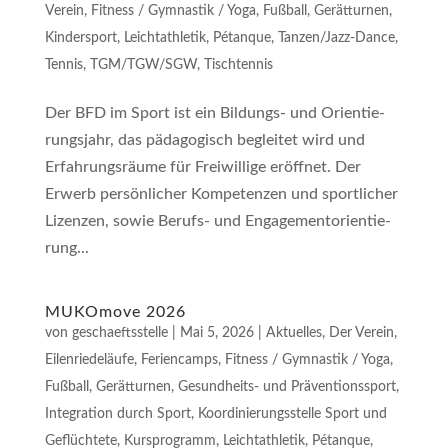
Verein
,
Fitness / Gymnastik / Yoga
,
Fußball
,
Gerätturnen
,
Kindersport
,
Leichtathletik
,
Pétan­que
,
Tanzen/Jazz-Dance
,
Tennis
,
TGM/TGW/SGW
,
Tischtennis
Der BFD im Sport ist ein Bil­dungs- und Ori­en­tie­
rungs­jahr, das päd­ago­gisch beglei­tet wird und
Erfah­rungs­räu­me für Frei­wil­li­ge eröff­net. Der
Erwerb per­sön­li­cher Kom­pe­ten­zen und sport­li­cher
Lizen­zen, sowie Berufs- und Enga­ge­ment­ori­en­tie­
rung...
MUKOmove 2026
von
geschaeftsstelle
|
Mai 5, 2026
|
Aktuelles
,
Der Verein
,
Eilenriedeläufe
,
Feriencamps
,
Fitness / Gymnastik / Yoga
,
Fußball
,
Gerätturnen
,
Gesundheits- und Präventionssport
,
Integration durch Sport
,
Koordinierungsstelle Sport und
Geflüchtete
,
Kursprogramm
,
Leichtathletik
,
Pétan­que
,