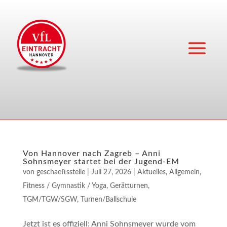
Von Hannover nach Zagreb – Anni
Sohnsmeyer startet bei der Jugend-EM
von
geschaeftsstelle
|
Juli 27, 2026
|
Aktuelles
,
Allgemein
,
Fitness / Gymnastik / Yoga
,
Gerätturnen
,
TGM/TGW/SGW
,
Turnen/Ballschule
Jetzt ist es offi­zi­ell: Anni Sohns­mey­er wur­de vom