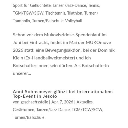
Sport für Geflüchtete
,
Tanzen/Jazz-Dance
,
Tennis
,
TGM/TGW/SGW
,
Tischtennis
,
Triathlon
,
Turnen/
Trampolin
,
Turnen/Ballschule
,
Volleyball
Schon vor dem Muko­vis­zi­do­se-Spen­den­lauf im
Juni bei Ein­tracht, fin­det im Mai der MUKO­mo­ve
2026 statt, eine Bewe­gungs­ak­ti­on, bei der Domi­nik
Klein (Ex-Hand­ball­welt­meis­ter) und ich
Botschafter:innen sein dürfen. Als Bot­schaf­te­rin
unse­rer...
Anni Sohnsmeyer glänzt bei internationalem
Top-Event in Jesolo
von
geschaeftsstelle
|
Apr. 7, 2026
|
Aktuelles
,
Gerätturnen
,
Tanzen/Jazz-Dance
,
TGM/TGW/SGW
,
Turnen/Ballschule